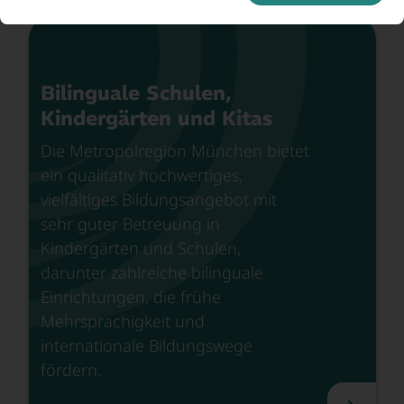
Bilinguale Schulen,
Kindergärten und Kitas
Die Metropolregion München bietet
ein qualitativ hochwertiges,
vielfältiges Bildungsangebot mit
sehr guter Betreuung in
Kindergärten und Schulen,
darunter zahlreiche bilinguale
Einrichtungen, die frühe
Mehrsprachigkeit und
internationale Bildungswege
fördern.