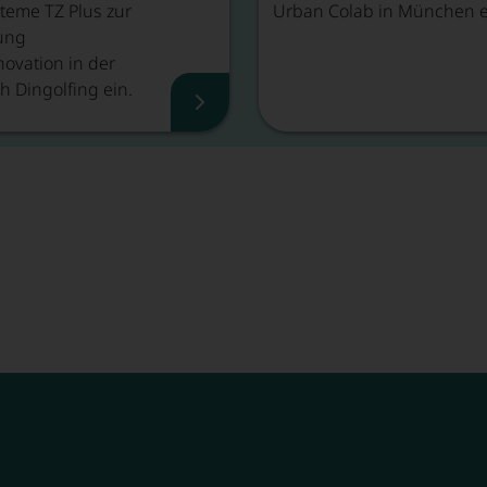
steme TZ Plus zur
Urban Colab in München e
ung
ovation in der
h Dingolfing ein.
ngsrückblick, Mehr lesen
Veranstaltungsrückblick, Mehr l