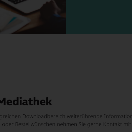
Arbeiten
Mach mit!
Nano & Photonik
Mediathek
angreichen Downloadbereich weiterührende Informatio
en oder Bestellwünschen nehmen Sie gerne Kontakt mit 