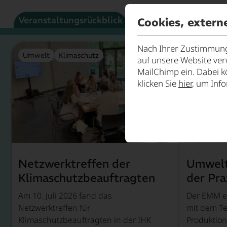
Veranstaltungsrückblick
Vereinsunterlage
Cookies, extern
Nach Ihrer Zustimmung 
Umwelt
Klimaschutz
auf unsere Website ve
MailChimp ein. Dabei k
klicken Sie
hier
, um Inf
Netzwerktreffen der
Umwelt
Klimaschutzbeauftragten
der Pra
Am 10. Juli 2026 fand das
Der EMM e
Netzwerktreffen für
mit dem T
Klimaschutzbeauftragten in der IHK
Produktion