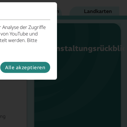
arten und Publikationen
Landkarten
 Analyse der Zugriffe
e von YouTube und
elt werden. Bitte
Veranstaltungsrückblic
Alle akzeptieren
ung