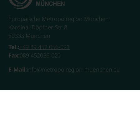
Europäische Metropolregion München
Kardinal-Döpfner-Str. 8
80333 München
Tel.:
+49 89 452 056-021
Fax:
089 452056-020
E-Mail:
info@metropolregion-muenchen.eu
Datenschutzerklärung
Impressum
Barrierefrei