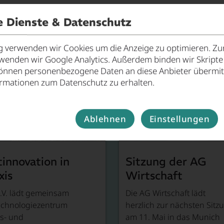
n
Jahresberichte
Broschüren, Postk
e Dienste & Datenschutz
verwenden wir Cookies um die Anzeige zu optimieren. Zur
rwenden wir Google Analytics. Außerdem binden wir Skript
önnen personenbezogene Daten an diese Anbieter übermitt
ormationen zum Datenschutz zu erhalten.
Ablehnen
Einstellungen
innovation in
Sitzung der AG
xis
Wirtschaft
.V. lädt gemeinsam
Die AG Wirtschaft lädt
echnologiezentrum
herzlich zur nächsten Sitz
s- und
am 11. Mai in das Munich