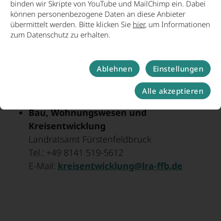
binden wir Skripte von YouTube und MailChimp ein. Dabei
können personenbezogene Daten an diese Anbieter
übermittelt werden. Bitte klicken Sie
hier
, um Informationen
Ansprechpartner
zum Datenschutz zu erhalten.
Wirtschaftsförderung
Landratsamt Fürstenfeldbruck
Ablehnen
Einstellungen
Tel.: +49 8141 519-248 oder -310
Alle akzeptieren
E-Mail:
wirtschaftsfoerderung@lra-ffb.de
Bau, Wohnungswesen und
Kreisentwicklung
Landratsamt Fürstenfeldbruck
Tel.: +49 8141 519-5612
E-Mail:
kreisentwicklung@lra-ffb.de