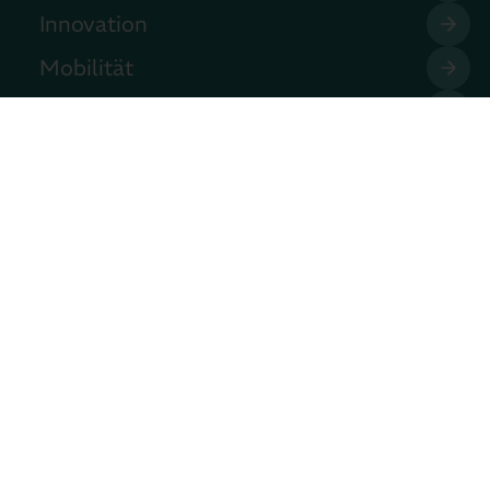
Innovation
Mobilität
Unser Verein
Mach mit!
Presse
Veranstaltungen
Kontakt
Datenschutzerklärung
Impressum