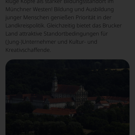
kluge Köpfe als starker Bildungsstandort im
Münchner Westen! Bildung und Ausbildung
junger Menschen genießen Priorität in der
Landkreispolitik. Gleichzeitig bietet das Brucker
Land attraktive Standortbedingungen für
(Jung-)Unternehmer und Kultur- und
Kreativschaffende.