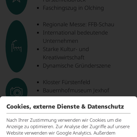
Faschingszug in Olching
Regionale Messe: FFB-Schau
International bedeutende
Unternehmen
Starke Kultur- und
Kreativwirtschaft
Dynamische Gründerszene
Kloster Fürstenfeld
Bauernhofmuseum Jexhof
Mühlenmuseum Furthmühle
Cookies, externe Dienste & Datenschutz
Nach Ihrer Zustimmung verwenden wir Cookies um die
Anzeige zu optimieren. Zur Analyse der Zugriffe auf unsere
Website verwenden wir Google Analytics. Außerdem