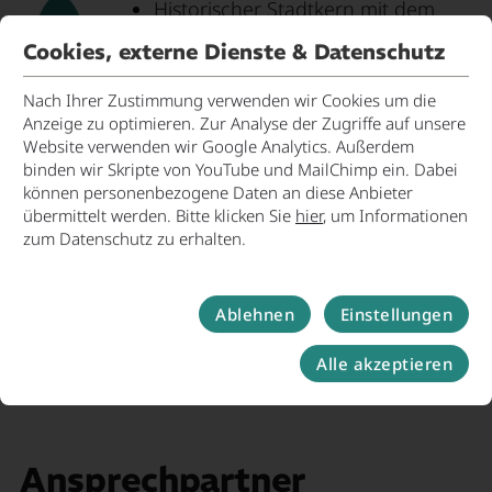
Historischer Stadtkern mit dem
„italian flair“ und der „Stadt am
Cookies, externe Dienste & Datenschutz
Fluss“
Höchster Backstein-Kirchturm der
Nach Ihrer Zustimmung verwenden wir Cookies um die
Anzeige zu optimieren. Zur Analyse der Zugriffe auf unsere
Welt – Basilika Sankt Martin
Website verwenden wir Google Analytics. Außerdem
Erster Renaissance-Bau nördlich
binden wir Skripte von YouTube und MailChimp ein. Dabei
der Alpen – Residenz der
können personenbezogene Daten an diese Anbieter
Wittelsbacher
übermittelt werden. Bitte klicken Sie
hier
, um Informationen
zum Datenschutz zu erhalten.
Burg Trausnitz und Zeughaus der
„Landshuter Hochzeit“
Ablehnen
Einstellungen
Alle akzeptieren
Ansprechpartner