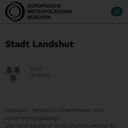
Datenschutzeinstellungen
Zum Hauptinhalt springen
Kontakt
Presse
Veranstaltungen
News
Mediathek
Newsletter
Leben & Arbeiten
Stadt Landshut
Wirtschaftsregion
Suche
Mitglied werden
EN
Innovation
Mobilität
Über uns
Landshut – Heimat für Unternehmen und
Unternehmungslustige!
„Die Stadt Landshut ist die Chancen-Heimat für