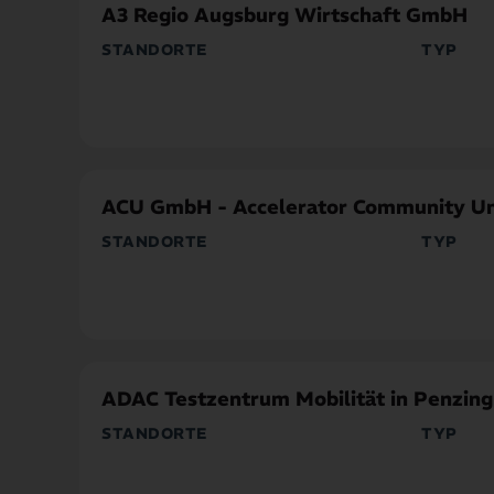
A3 Regio Augsburg Wirtschaft GmbH
STANDORTE
TYP
Stadt Augsburg
Landkreis Augsburg
Innovatio
Landkreis Aichach-Friedberg
ACU GmbH - Accelerator Community Un
STANDORTE
TYP
Landkreis München
Gründung
Innovatio
ADAC Testzentrum Mobilität in Penzing
STANDORTE
TYP
Landkreis Landsberg am Lech
Forschung