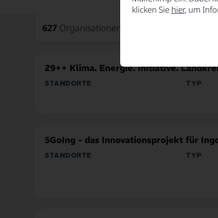
klicken Sie
hier
, um Inf
627
Organisationen gefunden
29++ Klima. Energie. Initiative. Landkr
STANDORTE
TYP
Landkreis München
Innovatio
5GoIng - das Innovationsprojekt für Ing
STANDORTE
TYP
Stadt Ingolstadt
Innovatio