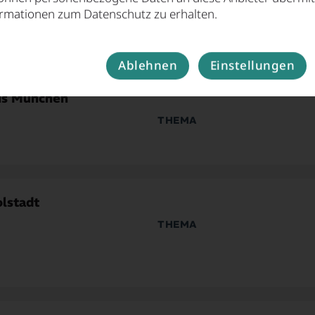
ormationen zum Datenschutz zu erhalten.
Ablehnen
Einstellungen
eis München
THEMA
ns- & Wirtschaftsnetzwerke
Umwelt, Energie & Mobilität
olstadt
THEMA
ns- & Wirtschaftsnetzwerke
Umwelt, Energie & Mobilität
Digitale Technologien