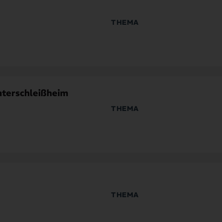
THEMA
ns- & Wirtschaftsnetzwerke
Wirtschaft & Wissenschaftlicher Tran
terschleißheim
THEMA
 & Startup
Digitale Technologien
ns- & Wirtschaftsnetzwerke
THEMA
 & Wissenschaft
Umwelt, Energie & Mobilität