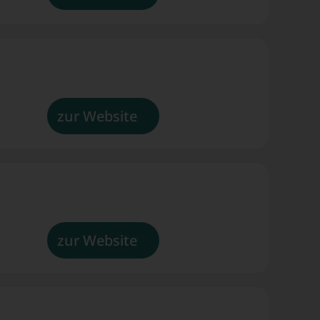
ft
zur Website
sfer
zur Website