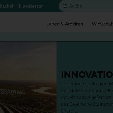
Suche
iathek
Newsletter
Datenschutzeinstellungen
Zum Hauptinhalt springen
Leben & Arbeiten
Wirtschaf
INNOVATI
IT & Medien
egion der Innovation
obilität in der Region
rofile der Mitgliedslandkreise- und städte
ebensqualität
In der Metropolregion M
Automotive
Innovationsmapping
oworking & Dritte Arbeitsorte
itglieder
der EMM e.V. gebündelt 
Baukultur
Projekt wurde gefördert
Luft & Raumfahrt
Startup- und Gründerszene
Internationale Bauausstellung Metropolregion 
Bildung und Wissenschaft
erein
das Bayerische Staatsmin
Maschinenbau
Energie.