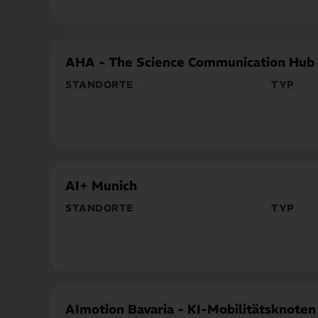
Innovatio
AHA - The Science Communication Hub
STANDORTE
TYP
Stadt München
Forschung
AI+ Munich
STANDORTE
TYP
Stadt München
Gründung
Innovatio
AImotion Bavaria - KI-Mobilitätsknoten