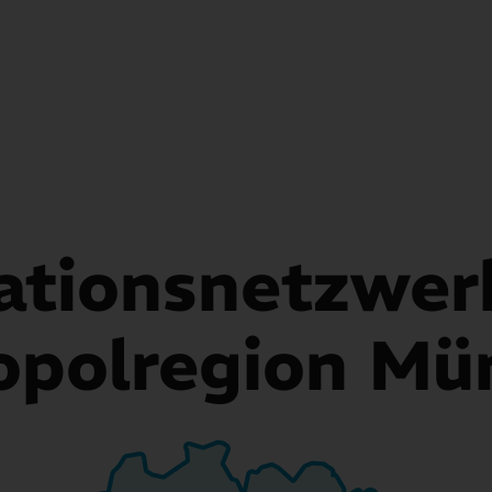
ationsnetzwer
opolregion Mü