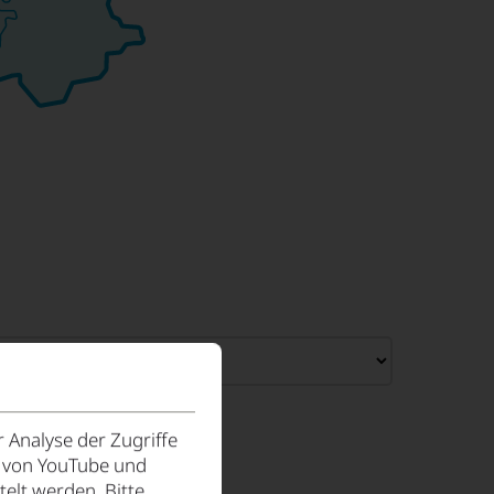
ema
 Analyse der Zugriffe
e von YouTube und
elt werden. Bitte