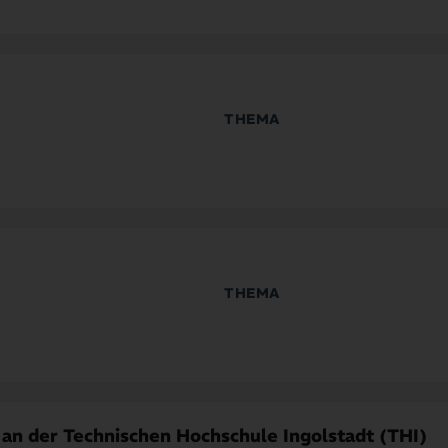
ns- & Wirtschaftsnetzwerke
THEMA
 & Wissenschaft
Kultur, Kreativwirtschaft & Gesellscha
Wirtschaft & Wissenschaftlicher Tran
THEMA
 & Startup
Digitale Technologien
ns- & Wirtschaftsnetzwerke
 an der Technischen Hochschule Ingolstadt (THI)