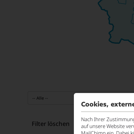
Landkreise / Kreisfreie Städte
Cookies, extern
Nach Ihrer Zustimmung 
Filter löschen
auf unsere Website ve
MailChimp ein. Dabei k