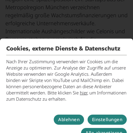
Metropolregion München verzeichnen
regelmäßig große Wachstumsfinanzierungen und
erfolgreiche Unternehmensverkäufe.
Internationale Aushängeschilder wie Celonis und
Personio stehen exemplarisch für die
Skalierungs‑ und Internationalisierungskraft des
Cookies, externe Dienste & Datenschutz
Münchner Startup‑Ökosystems.
Nach Ihrer Zustimmung verwenden wir Cookies um die
Anzeige zu optimieren. Zur Analyse der Zugriffe auf unsere
Insgesamt bietet die Metropolregion München
Website verwenden wir Google Analytics. Außerdem
ideale Bedingungen für Gründerinnen und
binden wir Skripte von YouTube und MailChimp ein. Dabei
Gründer: eine hohe Dichte an Talenten, starke
können personenbezogene Daten an diese Anbieter
Kapitalgeber, eine innovationsfreundliche
übermittelt werden. Bitte klicken Sie
hier
, um Informationen
zum Datenschutz zu erhalten.
Wirtschaftsstruktur sowie eine hohe
Lebensqualität. Diese Kombination macht die
Region zu einem der attraktivsten Standorte für
Ablehnen
Einstellungen
Startups, Investoren und Zukunftstechnologien in
Europa
Alle akzeptieren