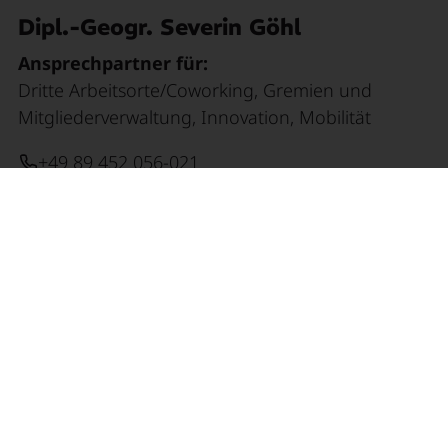
Dipl.-Geogr. Severin Göhl
Ansprechpartner für:
Dritte Arbeitsorte/Coworking, Gremien und
Mitgliederverwaltung, Innovation, Mobilität
+49 89 452 056-021
s.goehl@metropolregion-muenchen.eu