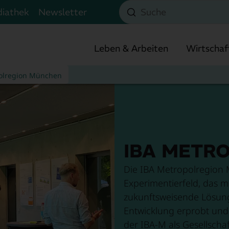
Suche
iathek
Newsletter
Datenschutzeinstellungen
Zum Hauptinhalt springen
Leben & Arbeiten
Wirtschaf
polregion München
IBA METR
IT & Medien
egion der Innovation
obilität in der Region
rofile der Mitgliedslandkreise- und städte
ebensqualität
Die IBA Metropolregion 
Automotive
Innovationsmapping
oworking & Dritte Arbeitsorte
itglieder
Experimentierfeld, das m
Baukultur
zukunftsweisende Lösung
Luft & Raumfahrt
Startup- und Gründerszene
Internationale Bauausstellung Metropolregion 
Bildung und Wissenschaft
erein
Entwicklung erprobt und 
Maschinenbau
der IBA-M als Gesellschaft