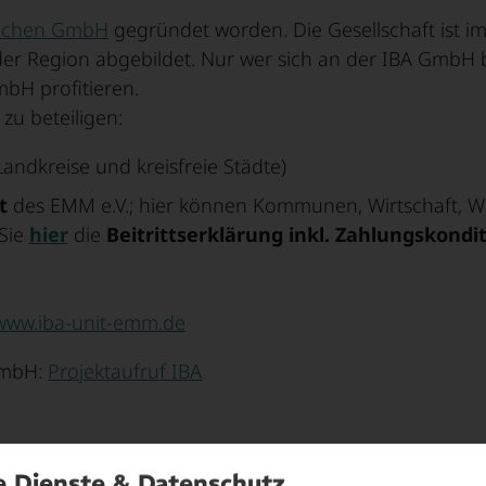
ünchen GmbH
gegründet worden. Die Gesellschaft ist i
der Region abgebildet. Nur wer sich an der IBA GmbH be
bH profitieren.
zu beteiligen:
Landkreise und kreisfreie Städte)
t
des EMM e.V.; hier können Kommunen, Wirtschaft, Wi
 Sie
hier
die
Beitrittserklärung inkl. Zahlungskond
www.iba-unit-emm.de
GmbH:
Projektaufruf IBA
e Dienste & Datenschutz