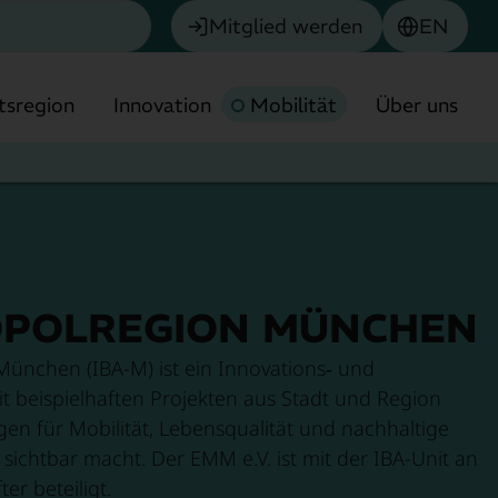
Mitglied werden
EN
tsregion
Innovation
Mobilität
Über uns
OPOLREGION MÜNCHEN
Chemie
München (IBA-M) ist ein Innovations‑ und
Biotech & Pharma
it beispielhaften Projekten aus Stadt und Region
en für Mobilität, Lebensqualität und nachhaltige
München
Umwelttechnologie
sichtbar macht. Der EMM e.V. ist mit der IBA-Unit an
Finanzdienstleistungen
er beteiligt.