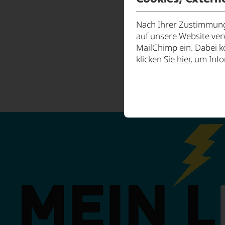
Nach Ihrer Zustimmung 
auf unsere Website ve
MailChimp ein. Dabei k
klicken Sie
hier
, um Inf