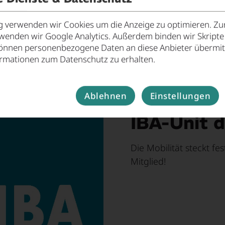
verwenden wir Cookies um die Anzeige zu optimieren. Zur
rwenden wir Google Analytics. Außerdem binden wir Skript
önnen personenbezogene Daten an diese Anbieter übermitt
ormationen zum Datenschutz zu erhalten.
Ablehnen
Einstellungen
IBA-Unit 
Die Mobilität steckt fe
Mitglied!
Mehr zur IBA-Unit