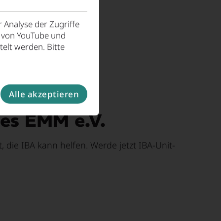
 Analyse der Zugriffe
e von YouTube und
elt werden. Bitte
Alle akzeptieren
des EMM e.V.
st, die IBA kann helfen. Werde jetzt IBA-Unit-