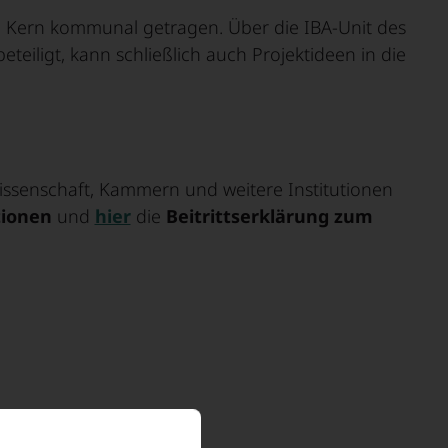
m Kern kommunal getragen. Über die IBA-Unit des
teiligt, kann schließlich auch Projektideen in die
ssenschaft, Kammern und weitere Institutionen
itionen
und
hier
die
Beitrittserklärung zum