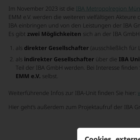
Im November 2023 ist die
IBA Metropolregion M
EMM e.V. werden die weiteren vielfältigen Akteure 
IBA einbringen und von den Leistungen der IBA Gm
Es gibt
zwei Möglichkeiten
sich an der IBA GmbH 
als
direkter Gesellschafter
(ausschließlich für 
als
indirekter Gesellschafter
über die
IBA Uni
Teil der IBA GmbH werden. Bei Interesse finden
EMM e.V.
selbst.
Weiterführende Infos zur IBA-Unit finden Sie hier:
Hier geht’s außerdem zum Projektaufruf der IBA 
Cookies, extern