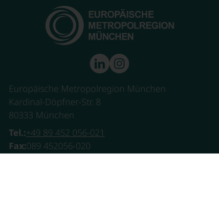
Europäische Metropolregion München
Kardinal-Döpfner-Str. 8
80333 München
Tel.:
+49 89 452 056-021
Fax:
089 452056-020
E-Mail:
info@metropolregion-muenchen.eu
Leben & Arbeiten
Wirtschaftsregion