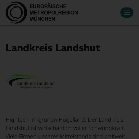
Datenschutzeinstellungen
Zum Hauptinhalt springen
Kontakt
Presse
Veranstaltungen
News
Mediathek
Newsletter
Leben & Arbeiten
Landkreis Landshut
Wirtschaftsregion
Suche
Mitglied werden
EN
Innovation
Mobilität
Über uns
Hightech im grünen Hügelland: Der Landkreis
Landshut ist wirtschaftlich voller Schwungkraft.
Viele Firmen unseres Mittelstands sind weltweit