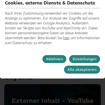
Cookies, externe Dienste & Datenschutz
Ludwig Götz
Sachgebiet Wirtschaft und Kreisentwicklung
Nach Ihrer Zustimmung verwenden wir Cookies um die
Landkreis Landshut
Anzeige zu optimieren. Zur Analyse der Zugriffe auf unsere
Themen: Wirtschaft, Tourismus, Kultur
Website verwenden wir Google Analytics. Außerdem
binden wir Skripte von YouTube und MailChimp ein. Dabei
Tel.: +49 871 408-1830
können personenbezogene Daten an diese Anbieter
E-Mail:
wirtschaft@landkreis-landshut.de
übermittelt werden. Bitte klicken Sie
hier
, um Informationen
www.landkreis-landshut.de
zum Datenschutz zu erhalten.
Landkreis Landshut - ein
Ablehnen
Einstellungen
starkes Stück im Herzen
Alle akzeptieren
Bayerns
Externer Inhalt - YouTube