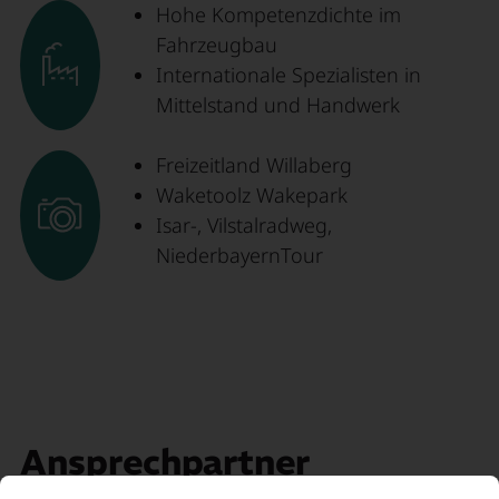
Hohe Kompetenzdichte im
Fahrzeugbau
Internationale Spezialisten in
Mittelstand und Handwerk
Freizeitland Willaberg
Waketoolz Wakepark
Isar-, Vilstalradweg,
NiederbayernTour
Ansprechpartner