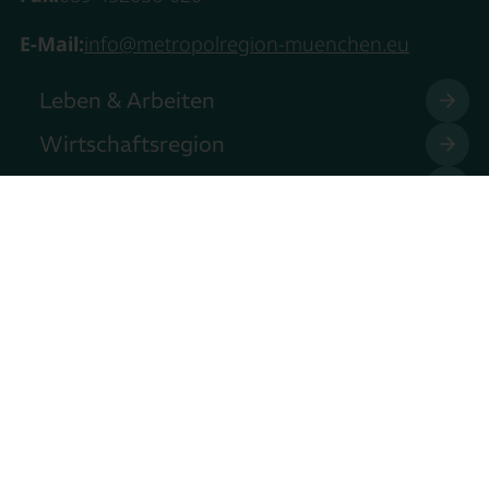
E-Mail:
info@metropolregion-muenchen.eu
Leben & Arbeiten
Wirtschaftsregion
Innovation
Mobilität
Unser Verein
Mach mit!
Presse
Veranstaltungen
Kontakt