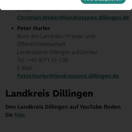
Tel.: +49 9071 51-248
E-Mail:
Christian.Weber@landratsamt.dillingen.de
Peter Hurler
Büro des Landrats / Presse- und
Öffentlichkeitsarbeit
Landratsamt Dillingen a.d.Donau
Tel.: +49 9071 51-138
E-Mail:
Peter.Hurler@landratsamt.dillingen.de
Landkreis Dillingen
Den Landkreis Dillingen auf YouTube finden
Sie
hier
.