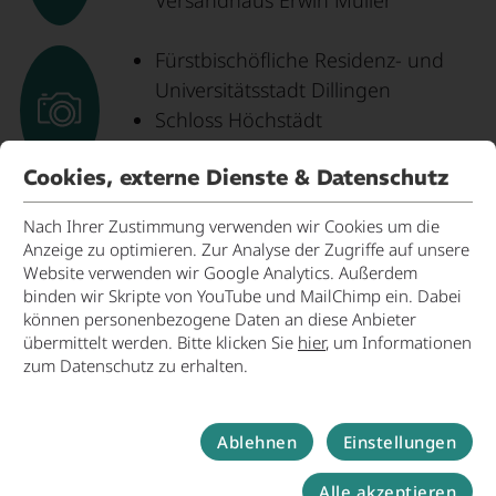
Fürstbischöfliche Residenz- und
Universitätsstadt Dillingen
Schloss Höchstädt
Apollo-Grannus-Tempel Faimingen
Cookies, externe Dienste & Datenschutz
Nach Ihrer Zustimmung verwenden wir Cookies um die
Anzeige zu optimieren. Zur Analyse der Zugriffe auf unsere
Website verwenden wir Google Analytics. Außerdem
binden wir Skripte von YouTube und MailChimp ein. Dabei
können personenbezogene Daten an diese Anbieter
übermittelt werden. Bitte klicken Sie
hier
, um Informationen
Ansprechpartner
zum Datenschutz zu erhalten.
Christian Weber
Wirtschaftsförderung / Kreisentwicklung
Ablehnen
Einstellungen
Landratsamt Dillingen a.d.Donau
Alle akzeptieren