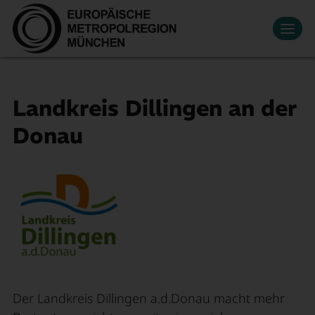
Datenschutzeinstellungen
Zum Hauptinhalt springen
Kontakt
Presse
Veranstaltungen
News
Mediathek
Newsletter
Leben & Arbeiten
Landkreis Dillingen an der
Wirtschaftsregion
Suche
Donau
Mitglied werden
EN
Innovation
Mobilität
Über uns
Der Landkreis Dillingen a.d.Donau macht mehr