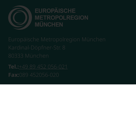
Europäische Metropolregion München
Kardinal-Döpfner-Str. 8
80333 München
Tel.:
+49 89 452 056-021
Fax:
089 452056-020
E-Mail:
info@metropolregion-muenchen.eu
Datenschutzerklärung
Impressum
Barrierefrei