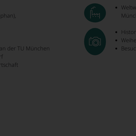
Weltw
ephan),
Münch
Histo
Weihe
han der TU München
Besuc
rf
rtschaft