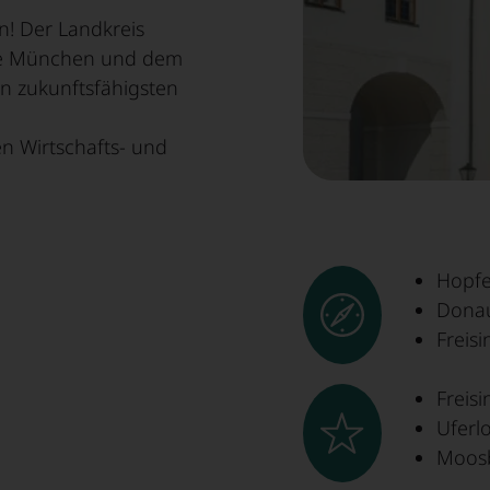
Arbeiten
Mach mit!
Nano & Photonik
n! Der Landkreis
pole München und dem
n zukunftsfähigsten
n Wirtschafts- und
Hopfe
Donau
Freis
Freisi
Uferlo
Moosb