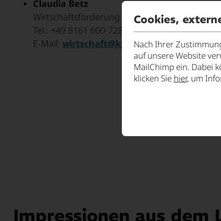
Claudia Betz
Wirtschaftsförderung Landkreis Freising
Cookies, extern
Tel.: +49 8161 600-728
E-Mail:
wirtschaft@kreis-fs.de
Nach Ihrer Zustimmung 
auf unsere Website ve
MailChimp ein. Dabei k
klicken Sie
hier
, um Inf
Impressionen aus dem L