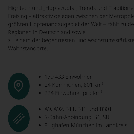
wirtschaftliche Dynamik, kulturelle
Unternehmen, innovative Mittelständler
und eine dynamische Start-up-Szene
Vernetzte Angebote, neue Technologien
Mitglieder.
Hightech und „Hopfazupfa“, Trends und Traditione
Vielfalt und unmittelbare Naturnähe
und eine dynamische Start-up-Szene
schaffen ein Umfeld, in dem laufend
und intelligente Verkehrslösungen
Freising – attraktiv gelegen zwischen der Metro
aufeinander – ein attraktiver Raum zum
schaffen ein vielfältiges, zukunftsfähiges
neue Ideen entstehen und zu
sichern Lebensqualität und
Mehr erfahren
größten Hopfenanbaugebiet der Welt – zählt zu de
Leben und Arbeiten, der Menschen
Umfeld mit besten Chancen für
marktfähigen Lösungen werden.
Zukunftsfähigkeit der gesamten Region.
Regionen in Deutschland sowie
nachhaltig überzeugt.
Fachkräfte und Firmen.
zu einem der begehrtesten und wachstumsstärkste
Mehr erfahren
Mehr erfahren
Wohnstandorte.
Mehr erfahren
Mehr erfahren
179 433 Einwohner
24 Kommunen, 801 km²
224 Einwohner pro km²
A9, A92, B11, B13 und B301
S-Bahn-Anbindung: S1, S8
Flughafen München im Landkreis