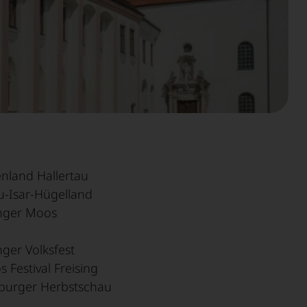
Holzwirtschaft
nland Hallertau
-Isar-Hügelland
inger Moos
nger Volksfest
s Festival Freising
urger Herbstschau