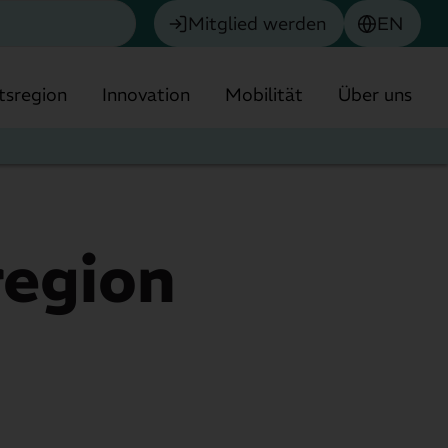
Mitglied werden
EN
tsregion
Innovation
Mobilität
Über uns
region
Chemie
Biotech & Pharma
München
Umwelttechnologie
Finanzdienstleistungen