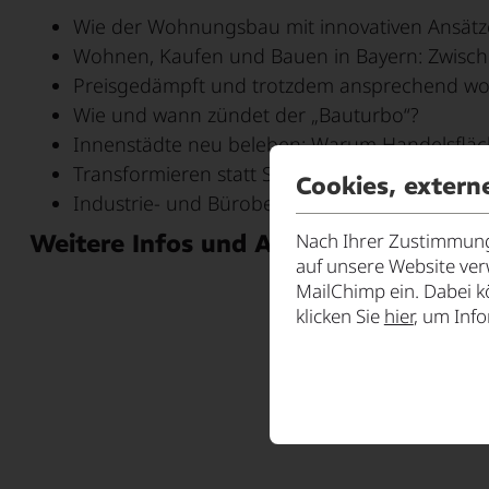
Wie der Wohnungsbau mit innovativen Ansät
Wohnen, Kaufen und Bauen in Bayern: Zwische
Preisgedämpft und trotzdem ansprechend w
Wie und wann zündet der „Bauturbo“?
Innenstädte neu beleben: Warum Handelsflä
Transformieren statt Stillstand: Die zweite Ch
Cookies, extern
Industrie- und Bürobestände in der Region – w
Nach Ihrer Zustimmung 
Weitere Infos und Anmeldung »
hier
auf unsere Website ve
MailChimp ein. Dabei k
klicken Sie
hier
, um Inf