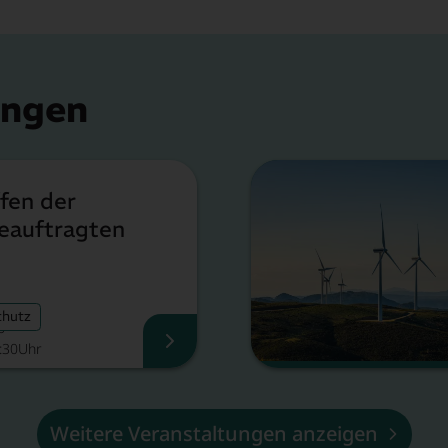
ungen
fen der
eauftragten
chutz
6
4:30Uhr
Netzwerktreffen der Klimaschutzb
Weitere Veranstaltungen anzeigen