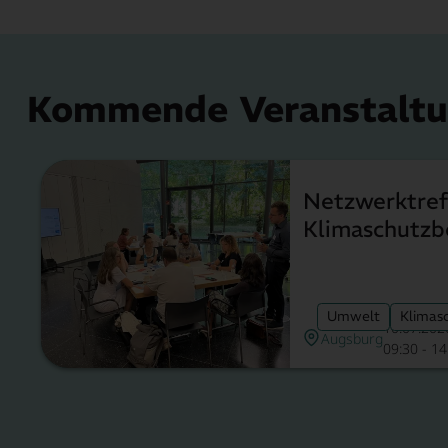
Kommende Veranstalt
Netzwerktref
Klimaschutzb
Umwelt
Klimas
10.07.202
Augsburg
09:30 - 1