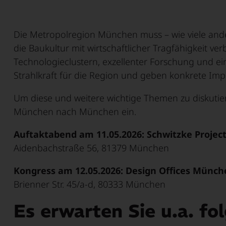
wirtschaftliche Dynamik, kulturelle
Unternehmen, innovative Mittelständler
und eine dynamische Start-up-Szene
Vernetzte Angebote, neue Technologien
Mitglieder.
Vielfalt und unmittelbare Naturnähe
und eine dynamische Start-up-Szene
schaffen ein Umfeld, in dem laufend
und intelligente Verkehrslösungen
aufeinander – ein attraktiver Raum zum
schaffen ein vielfältiges, zukunftsfähiges
neue Ideen entstehen und zu
sichern Lebensqualität und
Mehr erfahren
Die Metropolregion München muss – wie viele ande
Leben und Arbeiten, der Menschen
Umfeld mit besten Chancen für
marktfähigen Lösungen werden.
Zukunftsfähigkeit der gesamten Region.
die Baukultur mit wirtschaftlicher Tragfähigkeit v
nachhaltig überzeugt.
Fachkräfte und Firmen.
Technologieclustern, exzellenter Forschung und ei
Mehr erfahren
Mehr erfahren
Strahlkraft für die Region und geben konkrete Imp
Mehr erfahren
Mehr erfahren
Um diese und weitere wichtige Themen zu diskuti
München nach München ein.
Auftaktabend am 11.05.2026: Schwitzke Proje
Aidenbachstraße 56, 81379 München
Kongress am 12.05.2026: Design Offices Münc
Brienner Str. 45/a-d, 80333 München
Es erwarten Sie u.a. f