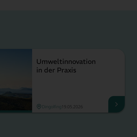
Umweltinnovation
in der Praxis
Dingolfing
19.05.2026
eauftragten, Mehr lesen
Umweltin