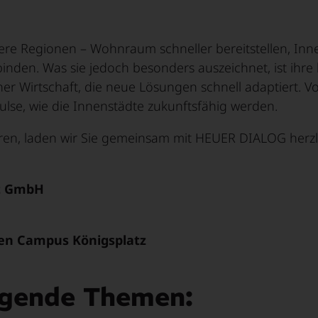
Arbeiten
Mach mit!
Nano & Photonik
re Regionen – Wohnraum schneller bereitstellen, Inn
erbinden. Was sie jedoch besonders auszeichnet, ist ihr
ner Wirtschaft, die neue Lösungen schnell adaptiert. 
ulse, wie die Innenstädte zukunftsfähig werden.
eren, laden wir Sie gemeinsam mit HEUER DIALOG herz
ct GmbH
hen Campus Königsplatz
olgende Themen: