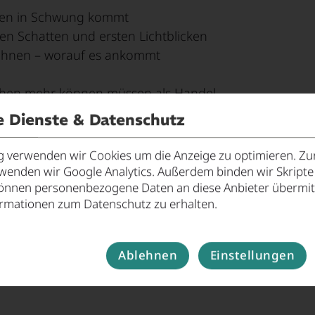
zen in Schwung kommt
n Schatten und ersten Lichtblicken
ohnen – worauf es ankommt
chen mehr können müssen als Handel
ance für das Kaufhaus
e Dienste & Datenschutz
elche (Nachnutzungs-)Chancen lassen sich realisieren u
verwenden wir Cookies um die Anzeige zu optimieren. Zur
rwenden wir Google Analytics. Außerdem binden wir Skript
önnen personenbezogene Daten an diese Anbieter übermitt
ormationen zum Datenschutz zu erhalten.
Ablehnen
Einstellungen