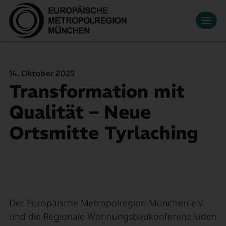
Datenschutzeinstellungen
Zum Hauptinhalt springen
Kontakt
Presse
Veranstaltungen
News
Mediathek
Newsletter
Leben & Arbeiten
14. Oktober 2025
Wirtschaftsregion
Transformation mit
Suche
Mitglied werden
EN
Innovation
Qualität – Neue
Mobilität
Ortsmitte Tyrlaching
Über uns
Der Europäische Metropolregion München e.V.
und die Regionale Wohnungsbaukonferenz luden