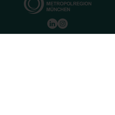
Europäische Metropolregion München
Kardinal-Döpfner-Str. 8
80333 München
Tel.:
+49 89 452 056-021
Fax:
089 452056-020
E-Mail:
info@metropolregion-muenchen.eu
Leben & Arbeiten
Wirtschaftsregion
Innovation