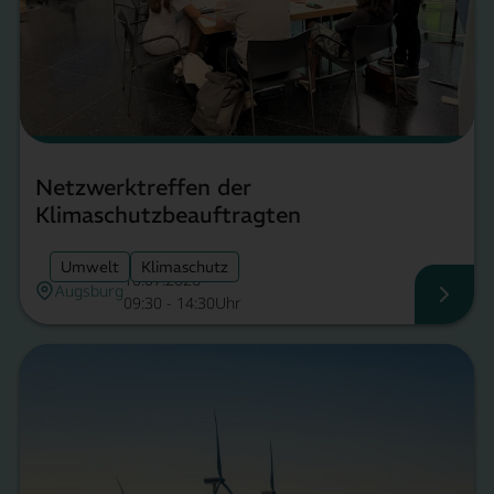
Netzwerktreffen der
Klimaschutzbeauftragten
Umwelt
Klimaschutz
10.07.2026
Augsburg
09:30 - 14:30Uhr
Netzw