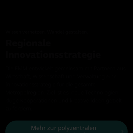
Wissen vernetzen. Wandel gestalten.
Regionale
Innovationsstrategie
Die EMM entwickelt gemeinsam mit Partnern aus
Wirtschaft, Wissenschaft und Verwaltung eine
Innovationsstrategie für die gesamte
Metropolregion. Ziel ist es, neue Technologien,
kluge Kooperationen und kreative Ideen gezielt
zu fördern.
Mehr zur polyzentralen