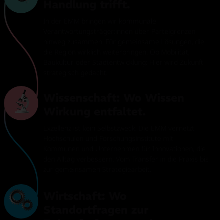
Handlung trifft.
In der EMM bringen wir kommunale
Verantwortungsträger:innen über Parteigrenzen
hinweg zusammen. Für gemeinsame Lösungen, die
die Region wirklich weiterbringen. Ob Mobilität,
Baukultur oder Stadtentwicklung: Hier wird Zukunft
strategisch gedacht.
Wissenschaft: Wo Wissen
Wirkung entfaltet.
Exzellenz ist kein Selbstzweck. Die EMM vernetzt
Hochschulen und Forschungsinstitute mit
Kommunen und Unternehmen für Innovationen, die
den Alltag verbessern. Vom Transfer in die Praxis bis
zur gemeinsamen Strategiearbeit.
Wirtschaft: Wo
Standortfragen zur