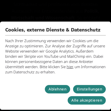
Sichtbarkeit und profitieren vom direkten
Austausch mit Entscheidenden aus
Politik,
Wirtschaft und Wissenschaft
. So entsteht
Relevanz.
Cookies, externe Dienste & Datenschutz
Nach Ihrer Zustimmung verwenden wir Cookies um die
Anzeige zu optimieren. Zur Analyse der Zugriffe auf unsere
EMM
Website verwenden wir Google Analytics. Außerdem
binden wir Skripte von YouTube und MailChimp ein. Dabei
Impulse.
können personenbezogene Daten an diese Anbieter
übermittelt werden. Bitte klicken Sie
hier
, um Informationen
Impulse setzen und
zum Datenschutz zu erhalten.
teilhaben. Wer nicht
mitgestaltet bleibt Zuschauer.
Ablehnen
Einstellungen
Alle akzeptieren